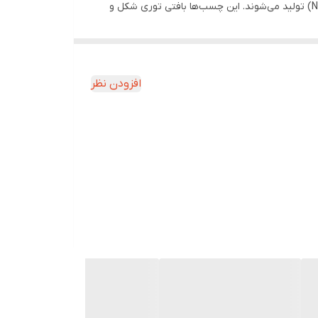
آنژیوکت مدیکس، چسب‌های مخصوص اتصال و فیکس کردن آنژیوکت است. چسب‌ آنژیکت مدیکس از الیاف بافته نشده (Non-woven) تولید می‌شوند. این چسب‌ها بافتی توری شکل و
یت‌های پوستی شوند. ساختار ویژه و مشبک چسب‌های
 و رگ شده که در نتیجه احتمال ایجاد عفونت را کاهش
می رود و در محل تزریق آنژیوکت یا کاتتر دارای یک
افزودن نظر