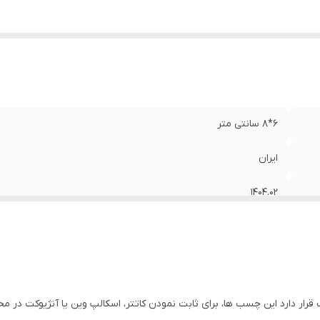
6*8 سانتی متر
ایران
1404.02
ب آنژیوکت مدیکس تعدا 100 عدد چسب قرار دارد این چسب ها، برای ثابت نمودن کاتتر، اسکالپ وین یا