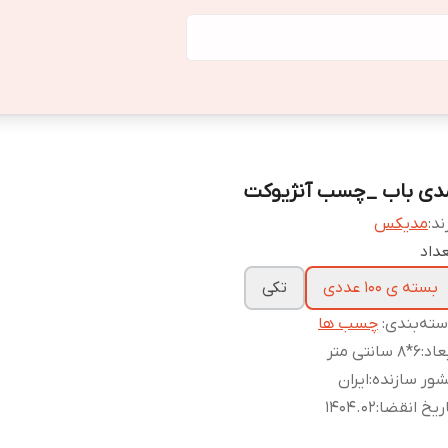
دی باب _چسب آنژیوکت
ند:
مدیکس
داد
بسته ی 100 عددی
تکی
ته‌بندی
:
چسب ها
عاد
:
6*8 سانتی متر
ور سازنده
:
ایران
ریخ انقضا
:
1404.02