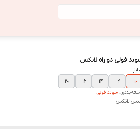
وند فولی دو راه لاتکس
یز
20
16
14
12
10
ته‌بندی
:
سوند فولی
نس
:
لاتکس