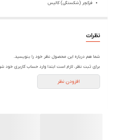
فرکچر (شکستگی) کالیس
ساپورت بعد از جراحی
دارای آتل های آلومینیومی در طرفین دست
تهیه شده از پارچه اپلون تایو
نظرات
مچ:
مفص
شما هم درباره این محصول نظر خود را بنویسید.
دارند.استخوان اولنار مستقیما با استخوانهای کارپال
برای ثبت نظر، لازم است ابتدا وارد حساب کاربری خود شو
خصوصیات محصول:
افزودن نظر
ولکروهای زبر و نرم کاربری راحت و فیت شدن مناس
آتل های آلومینیومی ، به روند کاهش درد کمک می ک
بافت سبک قابل تهویه راحتی را افزایش می دهد.
نحوه استفاده از مچ بند آتل دار اپلون:
دور مچ را ببندید و محکم کنید.
ولکروهای زبر و نرم را با فشار مطلوب ببندید