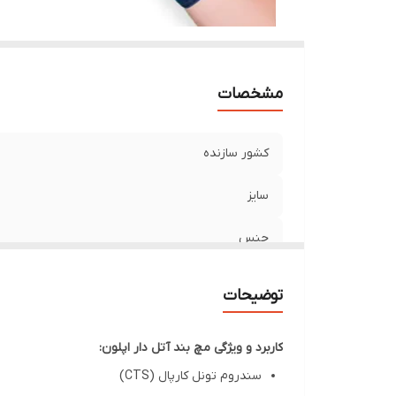
مشخصات
کشور سازنده
سایز
جنس
توضیحات
کاربرد و ویژگی مچ بند آتل دار اپلون:
سندروم تونل کارپال (CTS)