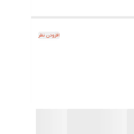
است
افزودن نظر
در این قسمت استخوانهای مفاصل رادیوکارپال ومیدکارپال قرار
ر دارد.