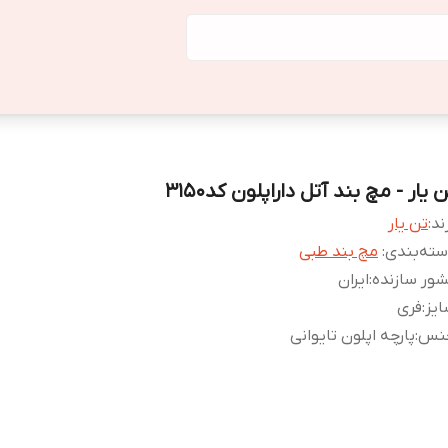
 یار - مچ بند آتل داراپلون کد3150
ند:
تن یار
ته‌بندی
:
مچ بند طبی
ور سازنده
:
ایران
یز
:
فری
نس
:
پارچه اپلون تایوانی