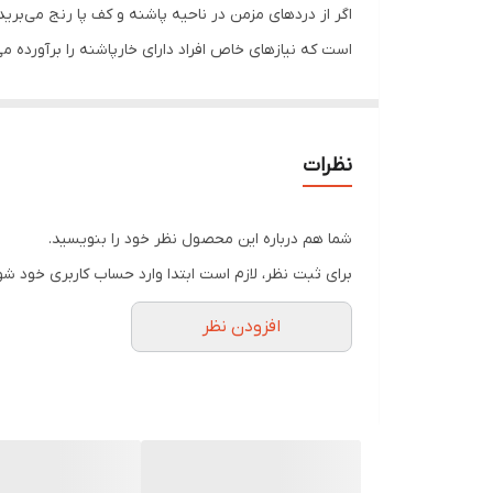
است که نیازهای خاص افراد دارای خارپاشنه را برآورده می‌
ویژگی‌های برجسته:
طراحی ارگونومیک:
این کفش دارای کفی نرم و انعطاف‌پذیر
پشتیبانی عالی از قوس پا:
کفی طبی این کفش به گونه‌ای 
نظرات
جنس باکیفیت:
رویه و زیره این کفش از مواد مرغوب و باد
طراحی زیبا:
علاوه بر کاربرد درمانی، این کفش از نظر ظا
شما هم درباره این محصول نظر خود را بنویسید.
برای ثبت نظر، لازم است ابتدا وارد حساب کاربری خود شو
چرا کفش طبی زنانه کد 3005؟
افزودن نظر
زیبایی، شما را در مسیر بهبود و پیشگیری همراهی می‌کن