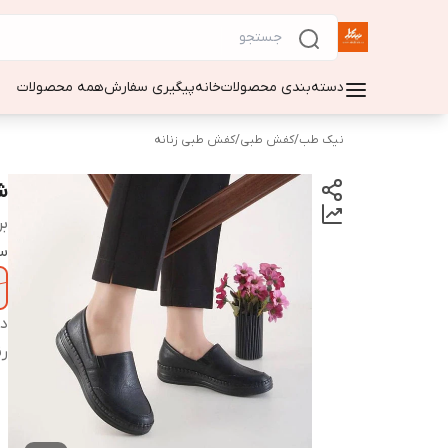
دسته‌بندی محصولات
خانه
پیگیری سفارش
همه محصولات
نیک طب
/
کفش طبی
/
کفش طبی زنانه
شه
بر
سا
دس
ر