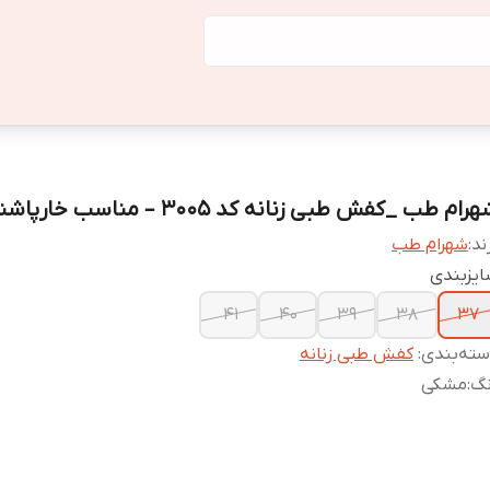
رام طب _کفش طبی زنانه کد 3005 – مناسب خارپاشنه
ند:
شهرام طب
یزبندی
41
40
39
38
37
ته‌بندی
:
کفش طبی زنانه
نگ
:
مشکی