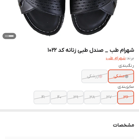
شهرام طب _ صندل طبی زنانه کد 1022
برند:
شهرام طب
رنگبندی
مشکی
زرشکی
سایزبندی
41
40
39
38
37
36
مشخصات