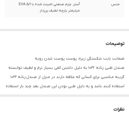
جنس
آستر: چرم صنعتی لمینت شده با 5/1 EVA
میلیمتر پارچه لطیف پرزدار
توضیحات
ضمانت بابت شکستگی زیره، پوست پوست شدن رویه
صندل طبی زنانه 1022 به دلیل داشتن کفی بسیار نرم و لطیف توانسته
گزینه مناسبی برای کسانی که علاقه دارند در منزل از صندل زنانه 1022
استفاده کنند باشد و به دلیل طبی بودن این صندل بعد چند بار استفاده
کاملا حالت پا مصرف کننده را به خود میگیرد و باعث میشود احساس
راحتی پا شما در این صندل دو برابر شود.
نظرات
همچنین به دلیل باز بودن جلو و عقب این مدل باعث شده تا صندل
طبی زنانه 1022 سفید در فصل های گرم سال هم گزینه مناسبی برای