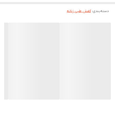
پیاده روی باشد. شهرام به دلیل استفاده از زیره پلی یورتان در صندل
دسته‌بندی
:
کفش طبی زنانه
های خود اطمینان خاطری به مشتریان خود داده که نگران سابیده شدن
زیره صندل و نازک شدن زیره بعد از مدتی استفاده نباشند و همچنین
کسانی که وزن بالایی دارند و نگران نازک شدن زیره به دلیل وزن بالا
هستند هم آسوده خاطر باشند.
صندل طبی زنانه 1022 به دلیل داشتن رویه ای لطیف و نرم باعث شده
شده تا زمان هایی که بدون جوراب از این صندل استفاده میشود جای
صندل روی پا نماند