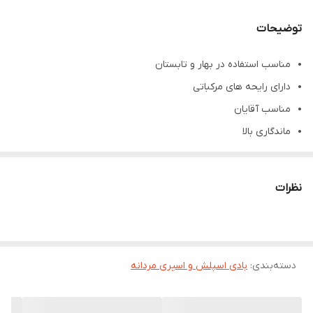
توضیحات
مناسب استفاده در بهار و تابستان
دارای رایحه های مرکباتی
مناسب آقایان
ماندگاری بالا
اسپری بدن دارک ماسک ژک ساف، یکی از محبوب ترین های بازار است. این
اسپری دارای طبعی گرم است و مناسب آقایانی است که مایلند در جمع
نظرات
های دوستانه، قرار های کاری بدرخشند و بوی خوشی را برای خودشان و
دیگر افراد به ارمغان بیاورند.
رایحه‌هایی که در این اسپری بدن می‌توان یافت شامل ترکیباتی از گیاهان
دسته‌بندی
:
بادی اسپلش و اسپری مردانه
معطر و چوبی است. با استفاده از این عطر، می‌توانید حسی از تازگی و
انرژی مثبت را به خود و دیگران منتقل کنید.
عطر دارک ماسک ژک ساف در هر فصل سال قابل استفاده است و به همه