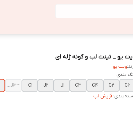
یت یو _ تینت لب و گونه ژله ای
ند:
ویت یو
نگ بندی
J3
C1
J2
J1
C3
C4
C2
C6
ته‌بندی
:
آرایش لب