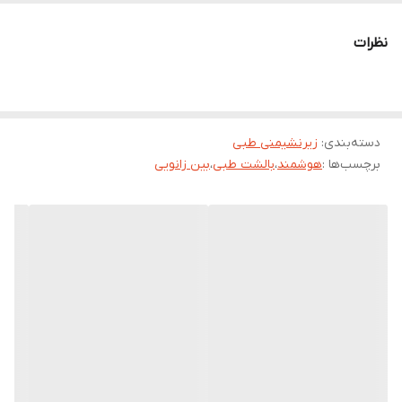
فشار به زانوها،ماهیچه‌های ران ،کمر و ستون فقرات وارد گردد و به
نظرات
همین خاطر جهت بانوان باردار و افرادی که از مشکلات ستون فقرات ،
لگن و انحراف زانو رنج می برند تجویز می گردد .
روکش این محصول از جنس مخمل و قابل شستشو می باشد .
ابعاد : ۲۰*۲۰*۲۷
دسته‌بندی
:
زیرنشیمنی طبی
برچسب‌ها :
هوشمند
،
بالشت طبی
،
بین زانویی