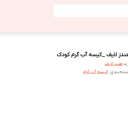
ندز لایف _کیسه آب گرم کودک
ند:
هندزلایف
ته‌بندی
:
کیسه آب گرم