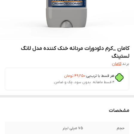
کامان _کرم دئودورات مردانه خنک کننده مدل لانگ
لستینگ
برند:
کامان
هر قسط با ترب‌پی:
۴۹٬۲۵۰
تومان
۴ قسط ماهانه. بدون سود، چک و ضامن.
مشخصات
حجم
75 میلی لیتر