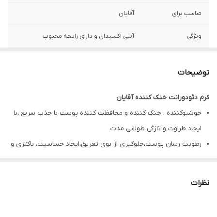
مناسب برای
آقایان
ویژگی
آنتی اکسیدان و دارای رایحه محبوب
تاریخ انقضا
1407/05
توضیحات
کرم دئودورانت خنک‌ کننده آقایان
خوشبوکننده ، خنک کننده و محافظت کننده پوست با جذب سریع ،با
ایجاد طراوت و تازگی طولانی مدت
رطوبت رسان پوست،جلوگیری از بوی تعریق،ایجاد حساسیت، باکتری و
خارش پوست
حاوی روغن درخت چای،زینک PCA ، ویتامین B5 ، آنتی اکسیدان و
نظرات
دارای رایحه محبوب