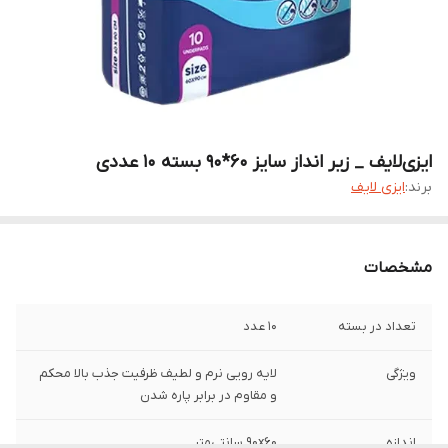
ایزی‌لایف _ زیر انداز سایز 60*90 بسته 10 عددی
برند:
ایزی لایف
مشخصات
تعداد در بسته
10 عدد
ویژگی
لایه رویی نرم و لطیف ظرفیت جذب بالا محکم
و مقاوم در برابر پاره شدن
اندازه
۹۰x۶۰ سانتی‌متر