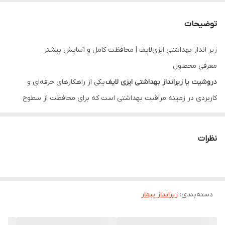
توضیحات
زیر انداز بهداشتی ایزی‌لایف | محافظت کامل و آسایش بیشتر
معرفی محصول
دروشیت یا زیرانداز بهداشتی ایزی لایف
یکی از راهکارهای حرفه‌ای و
کاربردی در زمینه مراقبت بهداشتی است که برای محافظت از سطوح
مختلف در برابر رطوبت، آلودگی و لکه‌های ناخواسته طراحی شده است.
این محصول با ترکیب فناوری‌های پیشرفته جذب رطوبت و لایه‌های
نظرات
محافظ، راه‌حلی مطمئن برای افزایش راحتی و بهداشت در شرایط مختلف
به شمار می‌رود.
زیراندازهای ایزی لایف با هدف ارائه محصولی با کیفیت و قابل اعتماد
دسته‌بندی
:
زیرانداز بیمار
تولید شده‌اند تا آسایش و اطمینان خاطر را برای کاربران در شرایط مختلف
فراهم کنند، خواه در منزل، بیمارستان یا هر محیط دیگری که نیاز به