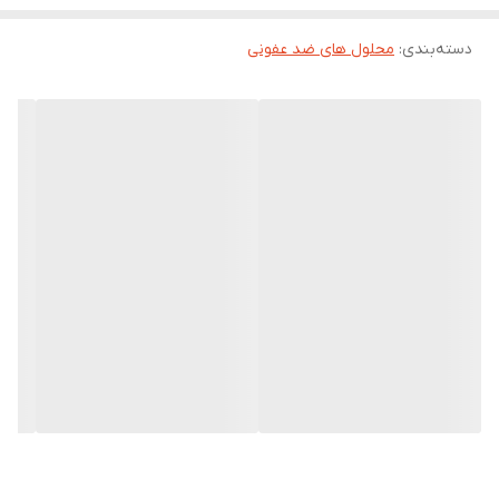
فرمول شیمیایی: C₂H₅OH (اتانول) بدون آب (آنیهیدروس)
دسته‌بندی
:
محلول های ضد عفونی
بسته‌بندی: بطری یک لیتری شفاف الکل مطلق 99/6 درصد با درپوش
محکم ضد نشت
رنگ و بو: بی‌رنگ با بوی مشخص اتانول خالص
نقطه اشتعال پایین الکل مطلق 99/6 درصد: مناسب برای بنزین آتش‌زا
و برخی مشعل‌ها
کاربردها
ضدعفونی‌کننده و میکروب‌کش
حلال‌گری در صنایع و آزمایشگاه‌ها
تهیه واکنش‌های شیمیایی
سوخت و انرژی
صنایع آرایشی و بهداشتی
تمیزکاری ظریف
نکات ایمنی و نگهداری: