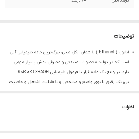
درصد الکل
70 درصد
توضیحات
اتانول ( Ethanol ) یا همان الکل طبی، بزرگ‌ترین ماده شیمیایی آلی
است که در تولید محصولات صنعتی و مصرفی نقش بسیار مهمی
دارد. در واقع یک ماده فرار با فرمول شیمیایی C2H5OH که کاملا
بی‌رنگ، رقیق با بوی واضح و مشخص و با قابلیت اشتعال و خاصیت
ضد عفونی کنندگی که با نام‌های اتیل الکل یا الکل اتیلیک نیز شناخته
می‌شود.
نظرات
از جمله مهم‌ترین ویژگی‌ها و مشخصات الکل طبی 70 درصد یک لیتری
زکریا جهرم:
درصد الکل، 70 درصد