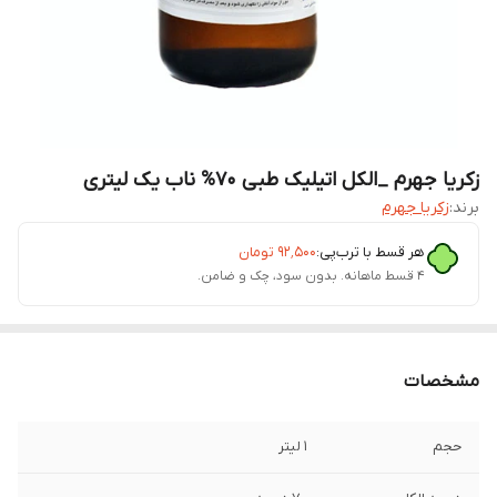
زکریا جهرم _الکل اتیلیک طبی ۷۰% ناب یک لیتری
برند:
زکریا جهرم
هر قسط با ترب‌پی:
۹۲٬۵۰۰
تومان
۴ قسط ماهانه. بدون سود، چک و ضامن.
مشخصات
حجم
1 لیتر