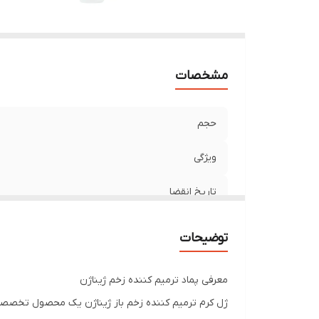
مشخصات
حجم
ویژگی
تاریخ انقضا
توضیحات
معرفی پماد ترمیم کننده زخم ژیناژن
ژل کرم ترمیم کننده زخم باز ژیناژن یک محصول تخصصی 