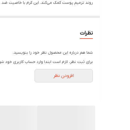
روند ترمیم پوست کمک می‌کند. این کرم با خاصیت ضد عف
بهبود بافت را سرعت می‌بخشد. از دیگر ویژگی‌های مهم
تقویت سد دفاعی پوست و آبرسانی موضعی، رطوبت آن ح
خوشبختانه این ژل کرم فاقد الکل، اسانس و پارابن است و
نظرات
15 میلی لیتری عرضه می‌شود، انتخابی مطمئن برای مر
است نباید با شوینده‌های قوی شسته شود. از این رو تو
شما هم درباره این محصول نظر خود را بنویسید.
خواص کرم ترمیم کننده زخم ژیناژن
برای ثبت نظر، لازم است ابتدا وارد حساب کاربری خود شو
ژل کرم ترمیم کننده زخم باز ژیناژن یک محصول درمانی و
افزودن نظر
کننده بیشتر آشنا خواهید شد:
ضد عفونی کننده و ضد التهاب: ژل کرم ترمیم کننده
تسریع روند ترمیم زخم: با تحریک کلاژن سازی و باز
آبرسان و مرطوب کننده پوست: مانع خشکی و کشیدگی 
منقبض کردن سلول‌های درگیر در زخم: به بسته شد
فاقد الکل، اسانس و پارابن بوده و یک گزینه مناس