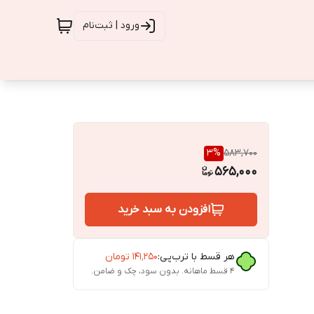
ورود | ثبت‌نام
3
%
583,700
565,000
افزودن به سبد خرید
هر قسط با ترب‌پی:
۱۴۱٬۲۵۰
تومان
۴ قسط ماهانه. بدون سود، چک و ضامن.