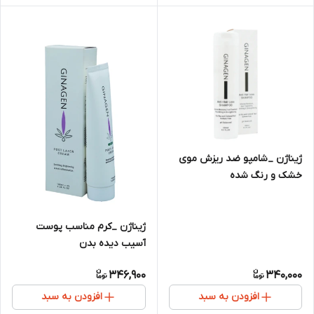
ژیناژن _شامپو ضد ریزش موی
خشک و رنگ شده
ژیناژن _کرم مناسب پوست
آسیب دیده بدن
346,900
340,000
افزودن به سبد
افزودن به سبد