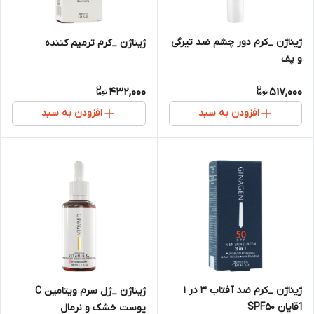
ژیناژن _کرم دور چشم ضد تیرگی
ژیناژن _کرم ترمیم کننده
و پف
432,000
517,000
افزودن به سبد
افزودن به سبد
ژیناژن _کرم ضد آفتاب 3 در 1
ژیناژن _ژل سرم ویتامین C
آقایان SPF50
پوست خشک و نرمال