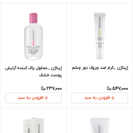
ژیناژن _کرم ضد چروک دور چشم
ژیناژن _محلول پاک کننده آرایش
پوست خشک
237,000
547,000
افزودن به سبد
افزودن به سبد