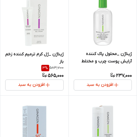
ژیناژن _محلول پاک کننده
ژیناژن _ژل کرم ترمیم کننده زخم
آرایش پوست چرب و مختلط
باز
583,700
3
%
565,000
237,000
افزودن به سبد
افزودن به سبد