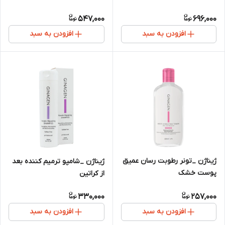
547,000
696,000
افزودن به سبد
افزودن به سبد
ژیناژن _تونر رطوبت رسان عمیق
ژیناژن _شامپو ترمیم کننده بعد
پوست خشک
از کراتین
330,000
257,000
افزودن به سبد
افزودن به سبد