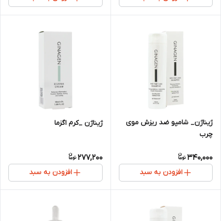
ژیناژن_ شامپو ضد ریزش موی
ژیناژن _کرم اگزما
چرب
277,200
340,000
افزودن به سبد
افزودن به سبد