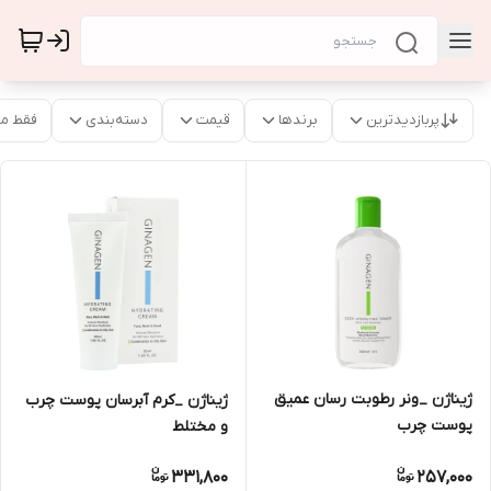
پربازدیدترین
برندها
قیمت
دسته‌بندی
فقط م
ژیناژن _ونر رطوبت رسان عمیق
ژیناژن _کرم آبرسان پوست چرب
پوست چرب
و مختلط
331,800
257,000