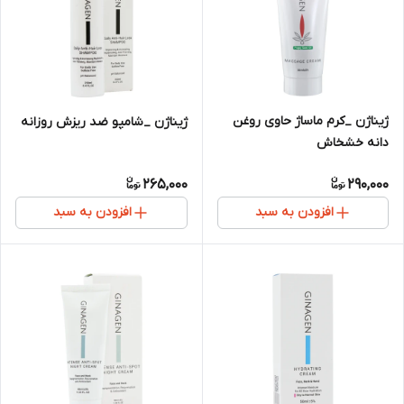
ژیناژن _کرم ماساژ حاوی روغن
ژیناژن _شامپو ضد ریزش روزانه
دانه خشخاش
265,000
290,000
افزودن به سبد
افزودن به سبد