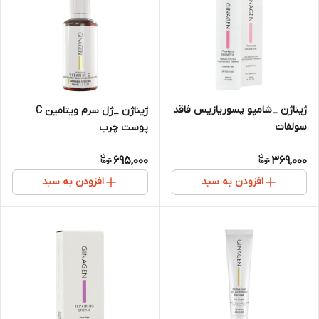
ژیناژن _شامپو پسوریازیس فاقد
ژیناژن _ژل سرم ویتامین C
سولفات
پوست چرب
695,000
369,000
افزودن به سبد
افزودن به سبد