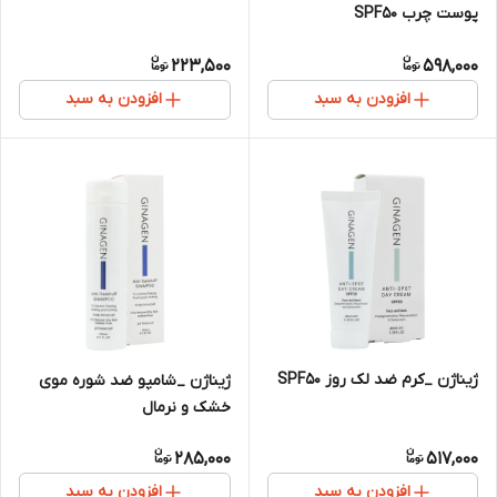
پوست چرب SPF50
223,500
598,000
افزودن به سبد
افزودن به سبد
ژیناژن _کرم ضد لک روز SPF50
ژیناژن _شامپو ضد شوره موی
خشک و نرمال
285,000
517,000
افزودن به سبد
افزودن به سبد