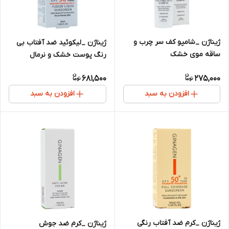
ژیناژن _شامپو کف سر چرب و
ژیناژن _لیکوئید ضد آفتاب بی
ساقه موی خشک
رنگ پوست خشک و نرمال
SPF50
681,500
275,000
افزودن به سبد
افزودن به سبد
ژیناژن _کرم ضد آفتاب رنگی
ژیناژن _کرم ضد جوش