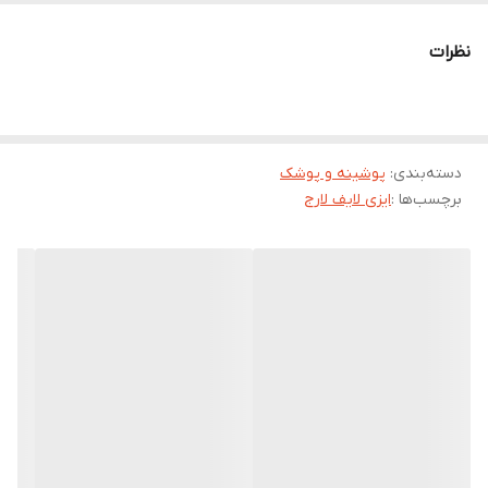
قابلیت جذب بالا و سریع و ایجاد
احساس خشکی حین مصرف
نظرات
ایزی لایف سایز بزرگ
مناسب
برای اشخاص دارای
تحرک کم
دارای
چسب
های کناری
قابل تنظیم و محکم
پوشک ایزی لایف سایز بزرگ حاوی
14 عدد پوشینه
بزرگسال
سایز بزرگ
دسته‌بندی
:
پوشینه و پوشک
برچسب‌ها :
ایزی لایف لارج