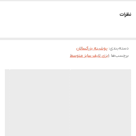
پوشینه چسبی بزرگسال ایزی لایف متوسط،
قابل تنظیم با اندازه دور
نظرات
کمر 70 تا 100
فراهم آوردن
امکان تحرک راحت تر
برای سالمندان
پوشک بزرگسال ایزی لایف متوسط، مجهز به
کانال توزیع و لایه جذب و
انتشار
دسته‌بندی
:
پوشینه بزرگسالان
برچسب‌ها :
ایزی لایف سایز متوسط
جلوگیری از وارد شدن
فشار بیش از حد به پاها
به هنگام استفاده