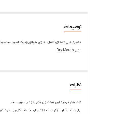
توضیحات
خمیردندان ژله ای کامل، حاوی هیالورونیک اسید سنسی
مدل Dry Mouth
ویژگی‌های محصول:
خمیردندان های سری RX
Dry Mouth
نظرات
خمیردندان ژله ای کامل
حاوی
هیالورونیک اسید
شما هم درباره این محصول نظر خود را بنویسید.
کاهش علائم ناشی از
خشکی دهان
برای ثبت نظر، لازم است ابتدا وارد حساب کاربری خود شو