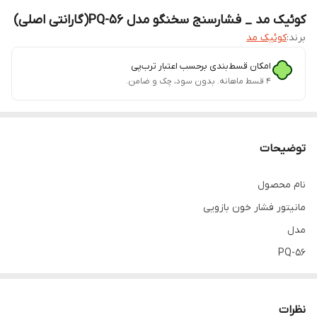
کوئیک مد _ فشارسنج سخنگو مدل PQ-56(گارانتی اصلی)
برند:
کوئیک مد
امکان قسط‌بندی برحسب اعتبار ترب‌پی
۴ قسط ماهانه. بدون سود، چک و ضامن.
توضیحات
نام محصول
مانیتور فشار خون بازویی
مدل
PQ-56
حالت اندازه‌گیری
اسکیلوگرافی
نظرات