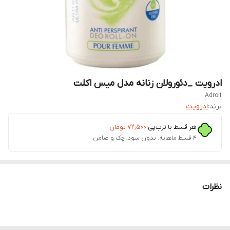
ادرویت _دئورولان زنانه مدل میس اکلت
Adroit
برند:
ادرویت
هر قسط با ترب‌پی:
۷۲٬۵۰۰
تومان
۴ قسط ماهانه. بدون سود، چک و ضامن.
نظرات