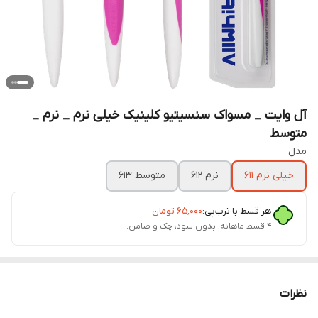
آل وایت _ مسواک سنسیتیو کلینیک خیلی نرم _ نرم _
متوسط
مدل
خیلی نرم 611
نرم 612
متوسط 613
هر قسط با ترب‌پی:
۶۵٬۰۰۰
تومان
۴ قسط ماهانه. بدون سود، چک و ضامن.
نظرات