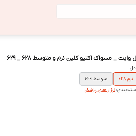
 وایت _ مسواک اکتیو کلین نرم و متوسط 628 _ 629
دل
نرم 628
متوسط 629
ته‌بندی
:
ابزار های پزشکی