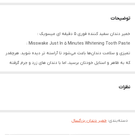
توضیحات
خمیر دندان سفید کننده فوری 5 دقیقه ای میسویک :
Misswake Just In 5 Minutes Whitening Tooth Paste :
تمیزی و سلامت دندان‌ها باعث می‌شود تا آراسته تر دیده شوید. هرچقدر
که به ظاهر و استایل خودتان برسید، اما با دندان های زرد و جرم گرفته
زیبا نخواهید بود. فاصله بین دندان‌های ما بقدری کم است که با چشم
قابل تشخیص نیست اما همین فضای کم محل مناسبی برای جمع شدن
نظرات
ذرات ریز غذا می‌باشد. آنزیم پائین در خمیر دندان میسویک مدل Just in
5 Minutes لکه‌های باقی مانده بر روی دندان را کاملاً از بین می‌برد و
باعث سفیدی دندان‌ها می‌شود. این خمیر دندان در 5دقیقه دندان‌های
دسته‌بندی
:
خمیر دندان بزرگسال
شما را سفید ، تمیز و پاکیزه می‌کند. سفید کنندگی فوق العاده سریع و از
بین بردن پلاک‌های دندان بدون ایجاد حساسیت و التهاب از مهم‌ترین