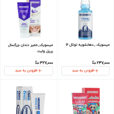
میسویک _دهانشویه توتال 12
میسویک_خمیر دندان بزرگسال
پرپل وایت
327,000
247,000
افزودن به سبد
افزودن به سبد