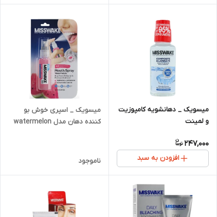
میسویک _ دهانشویه کامپوزیت
میسویک _ اسپری خوش بو
و لمینت
کننده دهان مدل watermelon
247,000
افزودن به سبد
ناموجود