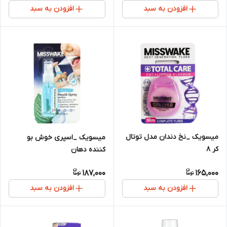
افزودن به سبد
افزودن به سبد
میسویک _نخ دندان مدل توتال
میسویک _اسپری خوش بو
کر 8
کننده دهان
187,000
165,000
افزودن به سبد
افزودن به سبد