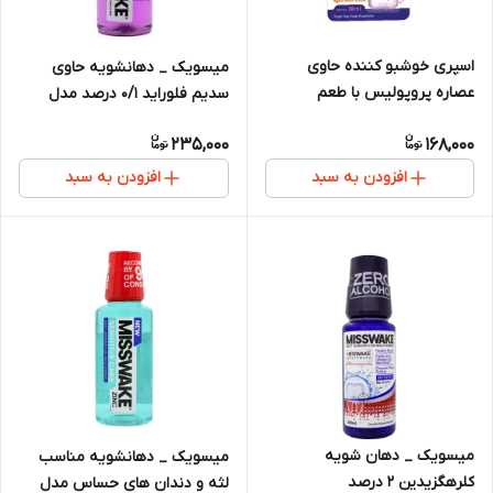
اسپری خوشبو کننده حاوی
میسویک _ دهانشویه حاوی
عصاره پروپولیس با طعم
سدیم فلوراید 0/1 درصد مدل
اکالیپتوس میسویک مدل اسموک
توتال کر
235,000
168,000
افزودن به سبد
افزودن به سبد
میسویک _ دهان شویه
میسویک _ دهانشویه مناسب
کلرهگزیدین ۲ درصد
لثه و دندان های حساس مدل