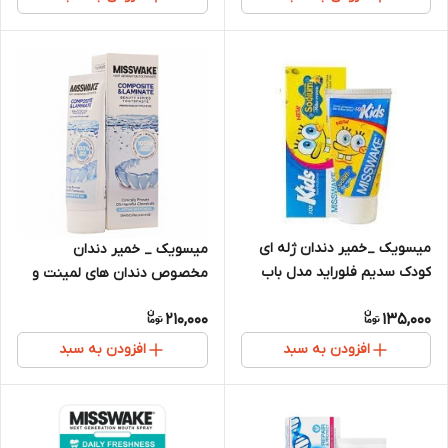
میسویک _خمیر دندان ژله ای
میسویک _ خمیر دندان
کودک سدیم فلوراید مدل باب
مخصوص دندان های لمینت و
اسفنجی
کامپوزیت
210,000
135,000
افزودن به سبد
افزودن به سبد