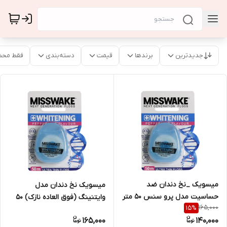
جدیدترین
برندها
قیمت
دسته‌بندی
فقط محص
میسویک _نخ دندان ضد
میسویک نخ دندان مدل
حساسیت مدل پرو سنس 50 متر
وایتنینگ (فوق العاده نازک) 50
165,000
15
%
متر
165,000
140,000