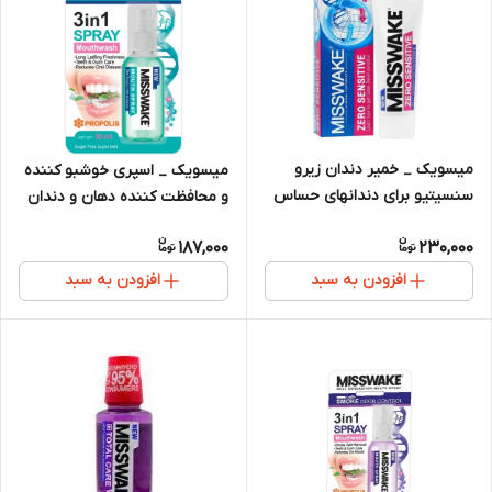
میسویک _ خمیر دندان زیرو
میسویک _ اسپری خوشبو کننده
سنسیتیو برای دندانهای حساس
و محافظت کننده دهان و دندان
عصاره پروپولیس نعناعی مدل
187,000
230,000
دیلی
افزودن به سبد
افزودن به سبد