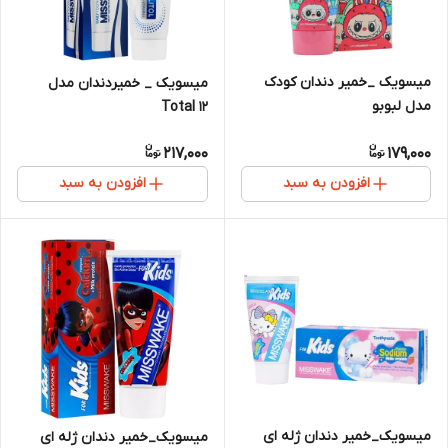
میسویک _خمیر دندان کودک
میسویک _ خمیردندان مدل
مدل لبوبو
Total 12
217,000
179,000
افزودن به سبد
افزودن به سبد
میسویک_خمیر دندان ژله ای
میسویک_خمیر دندان ژله ای