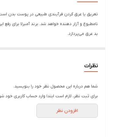
تعریق یا عرق کردن فرآیندی طبیعی در پوست بدن است و ت
نامطبوع و آزار دهنده خواهد شد. برند آمبرلا برای رفع
بد عرق می‌پردازد.
آمبرلا می‌توان به تاثیر فوری آن در جلوگیری از تعریق
آمبرلا بدون آلومینیوم هستند؛ یعنی بدن به‌ راحتی می‌‌تو
نظرات
عین حال بوی بد عرق را از بین می‌برد، سوزش ایجاد نمی‌‌
بهترین استیک ضد تعریق مردانه
شما هم درباره این محصول نظر خود را بنویسید.
ظاهر آراسته همراه با بوی خوش عطر، باعث افزایش اعتما
برای ثبت نظر، لازم است ابتدا وارد حساب کاربری خود شو
فعالیت باکتری‌های موجود در پوست زیر بغلمان است. برا
افزودن نظر
تعریق مردانه مانند رول ضد تعریق مردانه آمبرلا فاقد 
مرطوب کننده بوده که از خشکی پوست بعد از استفاده جلو
ویژگی های استیک ضد تعریق مردانه آمبرلا مدل جنتل