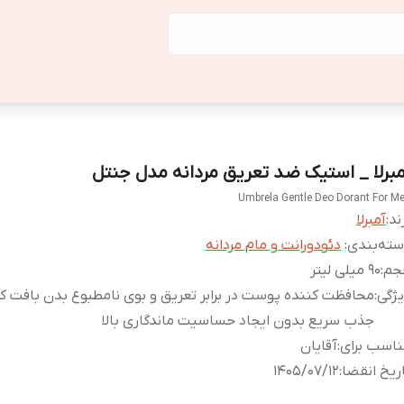
مبرلا _ استیک ضد تعریق مردانه مدل جنتل
Umbrela Gentle Deo Dorant For M
ند:
آمبرلا
ته‌بندی
:
دئودورانت و مام مردانه
جم
:
90 میلی لیتر
ژگی
:
محافظت کننده پوست در برابر تعریق و بوی نامطبوع بدن بافت ک
جذب سریع بدون ایجاد حساسیت ماندگاری بالا
اسب برای
:
آقایان
ریخ انقضا
:
1405/07/12