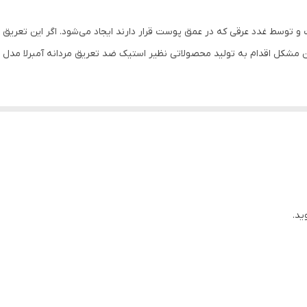
وسط غدد عرقی که در عمق پوست قرار دارند ایجاد می‌شود. اگر این تعریق همر
 این مشکل اقدام به تولید محصولاتی نظیر استیک ضد تعریق مردانه آمبرلا مد
 پوست در ناحیه مصرف اشاره کرد. این استیک ضد تعریق مانع از حساسیت، قرمزی
اند آزادانه فرایند طبیعی عرق‌کردن خود را پیش ببرد. به عبارت دیگر مانع از تع
کند و پوست را مرطوب نگه می‌‌دارد.
د به نفس فرد در اجتماع و برخوردهای روزانه می‌شود. عرق انسان به تنهایی ب
ید.
ی رفع بوی بد بدن هیچ گزینه ای موثرتر از استحمام و بعد استفاده از
ب
هترین 
الکل و ترکیبات حساسیت زا بوده و بدین وسیله مانع از ایجاد لک و سفیدی بر 
گیری می‌کند و با رایحه مطبوع، بدن را خوشبو نگه می‌دارد.