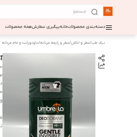
دسته‌بندی محصولات
خانه
پیگیری سفارش
همه محصولات
نیک طب
/
عطر و ادکلن
/
عطر و رایحه مردانه
/
دئودورانت و مام مردانه
آ
en
بر
دس
ح
وی
من
تا