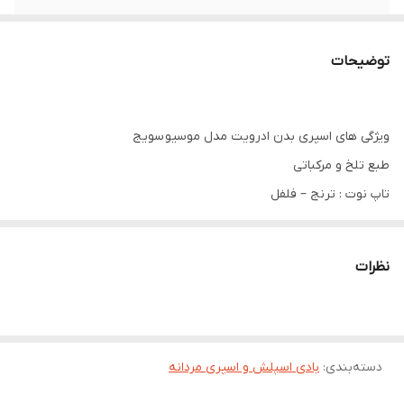
رایحه
تلخ و مرکباتی
توضیحات
تاریخ انقضا
1407/10/06
ویژگی های اسپری بدن ادرویت مدل موسیو سویج
طبع تلخ و مرکباتی
تاپ نوت : ترنج – فلفل
بیس نوت : سدر – لابدانیوم – آمبروکسان
۴۸ ساعته
نظرات
موارد مصرف اسپری خوشبو کننده بدن آقایان monsieur sauvage
ادرویت
دسته‌بندی
:
رفع بوی نامطبوع تعریق
بادی اسپلش و اسپری مردانه
روش مصرف اسپری خوشبو کننده بدن آقایان monsieur sauvage