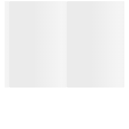
ادرویت
اسپری را خوب تکان دهید و از فاصله 15 تا 25 سانتی‌متری اسپری
کنید.
هشدار مصرف اسپری خوشبو کننده بدن آقایان monsieur sauvage
ادرویت
ظرف حاوی گاز تحت فشار است
از قرار دادن در معرض نور و دمای بالای 50 درجه سانتیگراد خودداری
شود
از اسپری کردن بر روی آتش و مواد قابل اشتعال جلوگیری شود
از سوراخ کردن یا سوزاندن قوطی حتی بعد از تخلیه اجتناب نمایید از
اسپری کردن بر روی پوست و چشم خودداری شود
دور از دسترس گودکان نگهداری شود