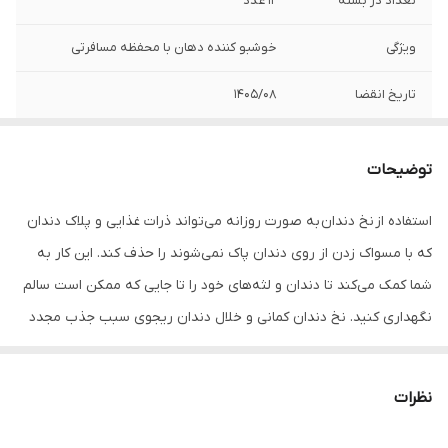
تعداد در بسته
12 عدد
ویژگی
خوشبو کننده دهان با محفظه مسافرتی
تاریخ انقضا
1405/08
توضیحات
استفاده از نخ دندان به صورت روزانه می‌تواند ذرات غذایی و پلاک دندان
که با مسواک زدن از روی دندان پاک نمی‌شوند را حذف کند. این کار به
شما کمک می‌کند تا دندان و لثه‌های خود را تا جایی که ممکن است سالم
نگهداری کنید. نخ دندان کمانی و خلال دندان ریجوی سبب جذب مجدد
مواد معدنی توسط مینای دندان‌ها می‌شود که استحکام دندان‌ها را
افزایش می‌دهد. این نخ دندان ضد پوسیدگی بوده و فضای بین دندان را
نظرات
از جرم و پلاک پاک سازی می‌کند. ضخامت کم، پهنای زیاد و استقامت بالا
از دیگر ویژگی‌های این محصول است.