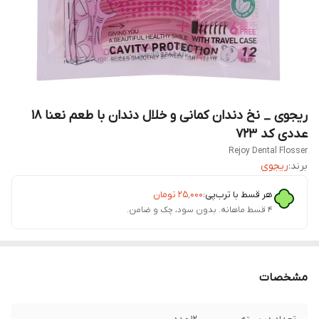
ریجوی _ نخ دندان کمانی و خلال دندان با طعم نعنا 18
عددی کد 723
Rejoy Dental Flosser
برند:
ریجوی
هر قسط با ترب‌پی:
۲۵٬۰۰۰
تومان
۴ قسط ماهانه. بدون سود، چک و ضامن.
مشخصات