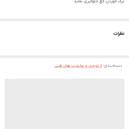
ترک خوردن گچ جلوگیری نماید.
موارد استفاده:
• شکستگی و گچ گرفتن پا
نظرات
نکات پیشنهادی:
• در صورتی که این محصول توسط افراد دارای بیماری‌های پوستی
دسته‌بندی
:
ارتوپدی و ساپورت های طبی
استفاده شده است، نباید توسط فرد دیگری مورد استفاده مجدد قرار
گیرد.
• این محصول را با آب سرد شسته و از فشردن و چنگ زدن آن اجتناب
نماييد
• برای تمیز کردن این محصول از مواد شوینده سخت و الکل استفاده
نکنید.