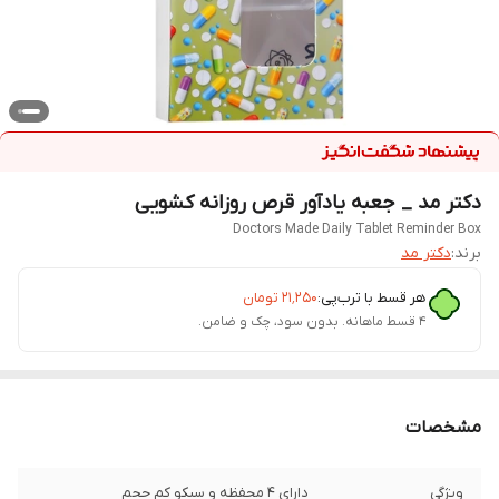
دکتر مد _ جعبه یادآور قرص روزانه کشویی
Doctors Made Daily Tablet Reminder Box
برند:
دکتر مد
هر قسط با ترب‌پی:
۲۱٬۲۵۰
تومان
۴ قسط ماهانه. بدون سود، چک و ضامن.
مشخصات
ویژگی
دارای 4 محفظه و سبکو کم حجم