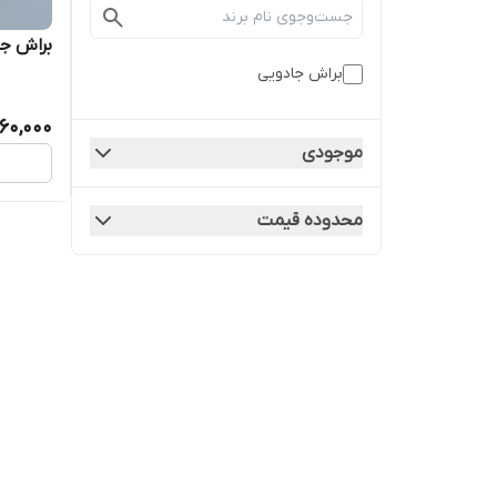
براش جا
براش جادویی
60,000
موجودی
محدوده قیمت