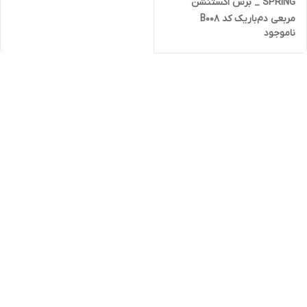
SPRING _ برس اکستنشن
مربعی دم‌باریک کد B008
ناموجود