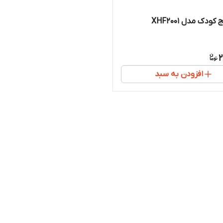
دک مدل XHF2001
2
افزودن به سبد