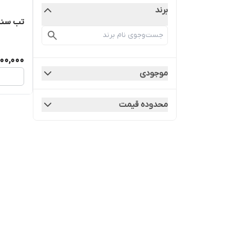
برند
تب سنج کو
00,000
موجودی
محدوده قیمت