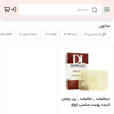
صابون
جدیدترین
برندها
قیمت
دسته‌بندی
فقط محص
درمالیفت _ ملالیفت _ پن روشن
کننده پوست مناسب انواع
پوست 100g