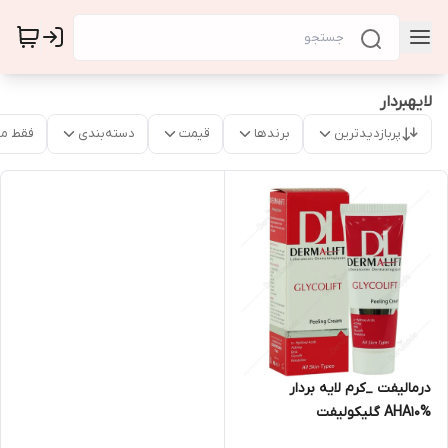
لایهبردار
پربازدیدترین
برندها
قیمت
دسته‌بندی
فقط م
درمالیفت _کرم لایه بردار
AHA10% گلیکولیفت