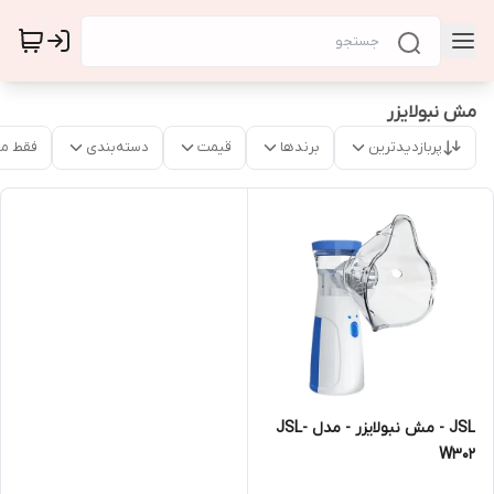
مش نبولایزر
پربازدیدترین
برندها
قیمت
دسته‌بندی
فقط م
JSL - مش نبولایزر - مدل JSL-
W302