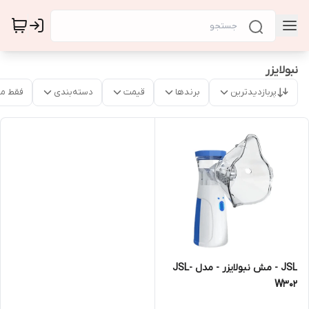
نبولایزر
پربازدیدترین
برندها
قیمت
دسته‌بندی
فقط م
JSL - مش نبولایزر - مدل JSL-
W302