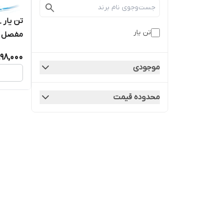
تن یار 
تن یار
مفصل دار 
98,000
موجودی
محدوده قیمت