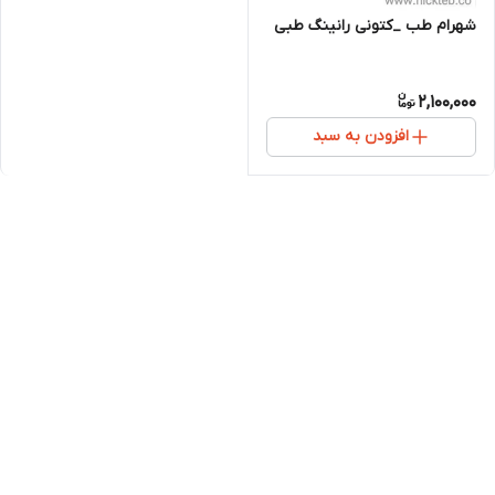
شهرام طب _کتونی رانینگ طبی
2,100,000
افزودن به سبد