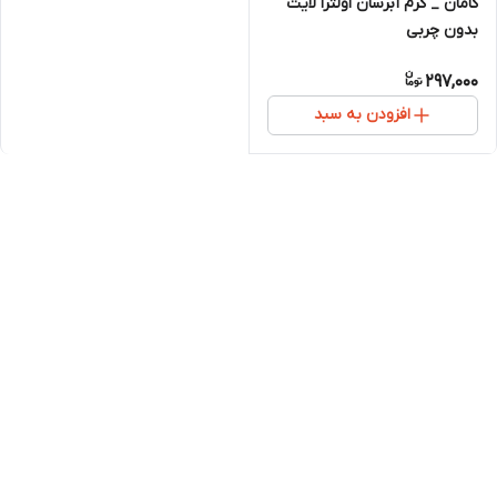
کامان _ کرم آبرسان اولترا لایت
بدون چربی
297,000
افزودن به سبد