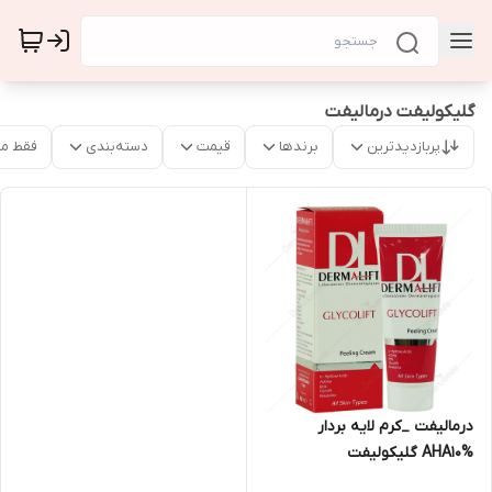
گلیکولیفت درمالیفت
پربازدیدترین
برندها
قیمت
دسته‌بندی
فقط م
درمالیفت _کرم لایه بردار
AHA10% گلیکولیفت