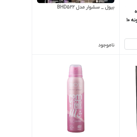
بیول _ سشوار مدل BHD522
آرایش دور چشم حاوی عصاره بابونه 10
ناموجود