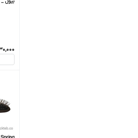
بیول _ اسپر
30,000
g