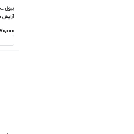
بیول _د
آرایش 
همه پوست
70,000