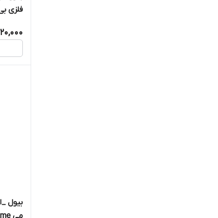
فلزی بی
سایز بز
20,000
بیول _ا
می hug me