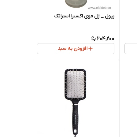
بیول _ ژل موی اکسترا استرانگ
204,200
افزودن به سبد