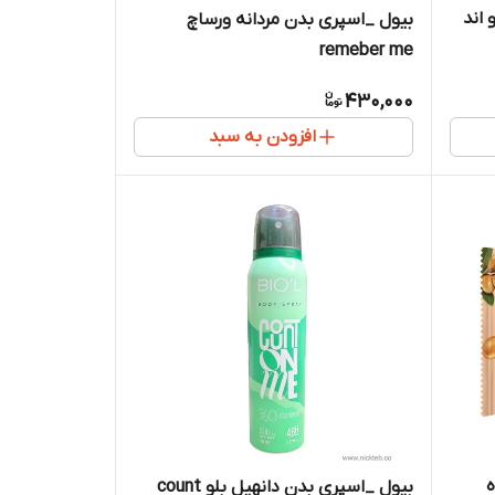
 اند
بیول _اسپری بدن مردانه ورساچ
remeber me
430,000
افزودن به سبد
بیول _اسپری بدن دانهیل بلو count