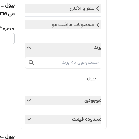
بیول _ 
عطر و ادکلن
می yes me
محصولات مراقبت مو
30,000
برند
بیول
موجودی
محدوده قیمت
بیول _