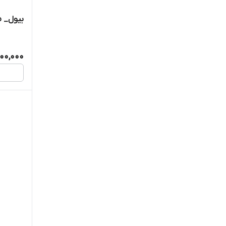
بیول_ م
00,000