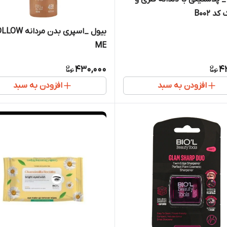
د B002
بیول _اسپری بدن مردانه
ME
430,000
4
افزودن به سبد
افزودن به سبد