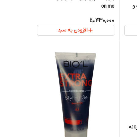
 و
on me
430,000
افزودن به سبد
انه