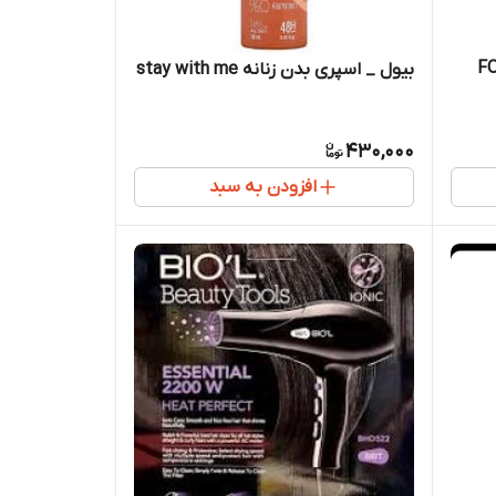
 FOLLOW
بیول _ اسپری بدن زنانه stay with me
430,000
افزودن به سبد