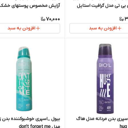
 بی تی مدل گرافیت استایل
آرایش مخصوص پوستهای خشک
رگ
حساس حاوی روغن آرگان 20 عددی
70,000
3
افزودن به سبد
افزودن به سبد
سپری بدن مردانه مدل هاگ
بیول _اسپری خوشبوکننده بدن زن
مدل don’t forget me