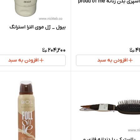
ی بدن زنانه proud of me
بیول _ ژل موی الترا استرانگ
204,200
4
افزودن به سبد
افزودن به سبد
Sprin _ پلاستیکی با دندانه فلزی و