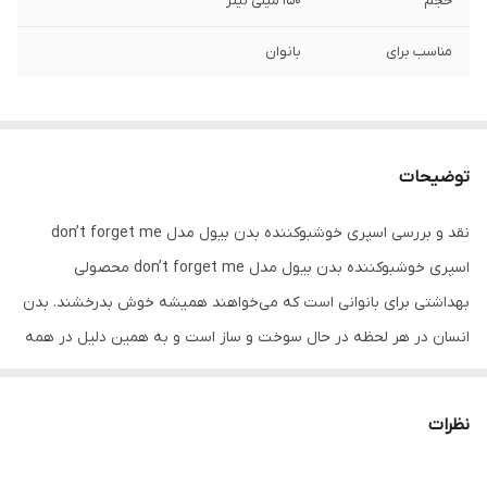
حجم
150 میلی لیتر
مناسب برای
بانوان
توضیحات
نقد و بررسی اسپری خوشبوکننده بدن بیول مدل don’t forget me
اسپری خوشبوکننده بدن بیول مدل don’t forget me محصولی
بهداشتی برای بانوانی است که می‌خواهند همیشه خوش بدرخشند. بدن
انسان در هر لحظه در حال سوخت و ساز است و به همین دلیل در همه
فصول و خصوصاً تابستان، به دلیل عوامل محیطی مثل آب و هوا، شرایط
کاری و… پوست بدن انسان حتی هنگام خواب نیز ممکن است عرق کنند.
نظرات
برای اینکه بهداشت پوست رعایت شود و بوی عرق فرد و اطرافیان را آزار
ندهد، خرید اسپری‌ خوشبو کننده‌ با رایحه‌های مختلف پیشنهاد می‌شود.