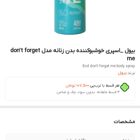
بیول _اسپری خوشبوکننده بدن زنانه مدل don’t forget
me
Biol don’t forget me body spray
برند:
بیول
هر قسط با ترب‌پی:
۱۰۷٬۵۰۰
تومان
۴ قسط ماهانه. بدون سود، چک و ضامن.
مشخصات