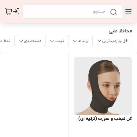
محافظ طبی
پربازدیدترین
برندها
قیمت
دسته‌بندی
فقط م
گن غبغب و صورت (ترکیه ای)