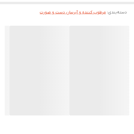
زیبایی آن در نظر گرفته شود. برای این منظور، برند ویت یو، کرم مرطوب
دسته‌بندی
:
مرطوب کننده و آبرسان دست و صورت
کننده صورتی را روانه بازار کرده که دو ترکیب جدید به نام‌های جلبک
دریایی و روغن تامانو دارد.
خواص روغن تامانو و جلبک دریایی
جلبک دریایی گیاهی آبزی است که در مناطق کم عمق آبی یافت می‌شود.
این گیاه به دلیل داشتن مواد مغذی چون کلسیم، منیزیم، ید و انواع
ویتامین‌ها، برای مصرف غذایی و مراقبت از پوست و مو کاربرد دارد. از
خواص این گیاه برای پوست می‌توان به جوان سازی، برطرف کردن
بیماری‌های پوستی، افزایش متابولیسم سلول‌های پوستی، کاهش چین و
چروک، تنظیم چربی پوست و… نام برد. روغن تامانو هم که از نظر برخی
به طلای سبز شهرت دارد، لک و اسکار پوست معمولی و خشک را از بین
می‌برد. همچنین با رادیکال‌های آزاد هم مبارزه کرده و در نتیجه روند
پیری پوست را به تعویق می‌اندازد.
ویژگی های کرم مرطوب کننده صورت ویت یو