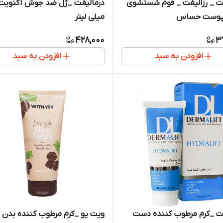
ت _ رزالیفت _ فوم شستشوی
پوست حساس
میلی لیتر
428,000
3
افزودن به سبد
افزودن به سبد
فت _کرم مرطوب کننده دست
ویت یو _کرم مرطوب کننده بدن