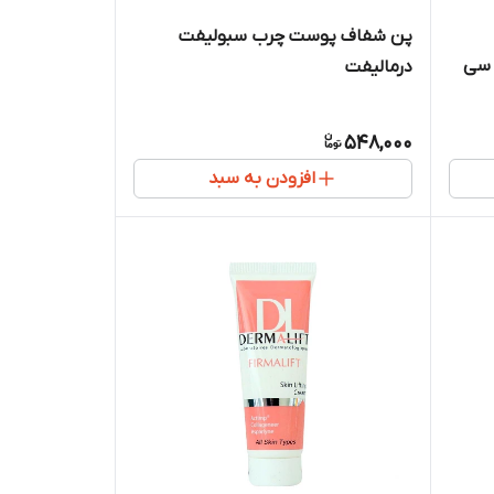
پن شفاف پوست چرب سبولیفت
 سی
درمالیفت
548,000
افزودن به سبد