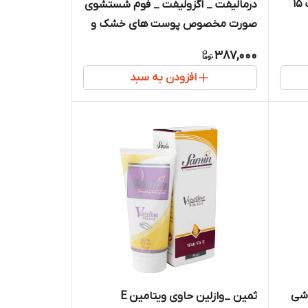
درمالیفت _ژل ضد جوش آکنویت 15
درمالیفت _ اگزولیفت _ فوم شستشوی
صورت مخصوص پوست های خشک و
خیلی خشک
387,000
افزودن به سبد
 شی
ثمین _وازلین حاوی ویتامین E