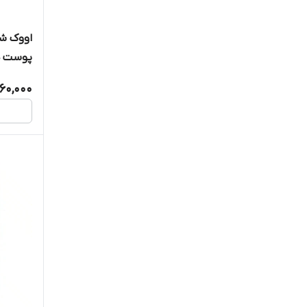
اووک شا
پوست ه
60,000