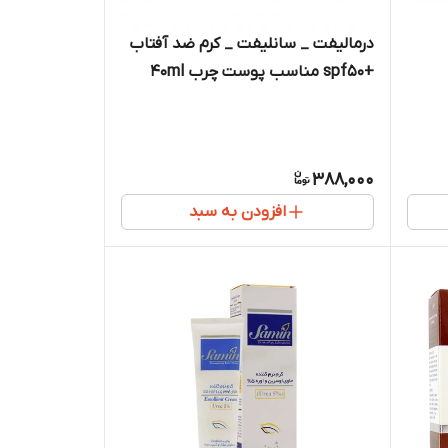
درمالیفت _ سانلیفت _ کرم ضد آفتاب
+spf50 مناسب پوست چرب 40ml
388,000
افزودن به سبد