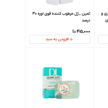
ی و
ثمین _ژل مرطوب کننده قوی اوره 30
ی
درصد
415,000
افزودن به سبد