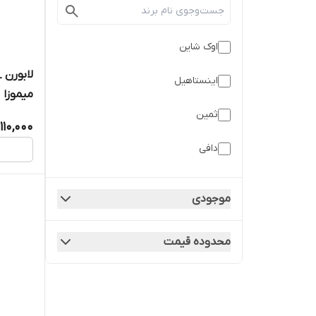
اوک شاین
لابورن 
اینستاهیل
میموزا
ثمین
110,000
دافی
درمالیفت
موجودی
دی آر اس
محدوده قیمت
رایا
زن