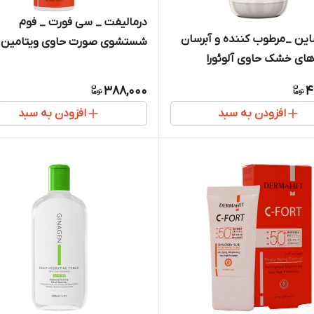
درمالیفت _ سی فورت _ فوم
ین _مرطوب کننده و آبرسان
شستشوی صورت حاوی ویتامین
ای خشک حاوی آلوئورا
150ml
388,000
4
افزودن به سبد
افزودن به سبد