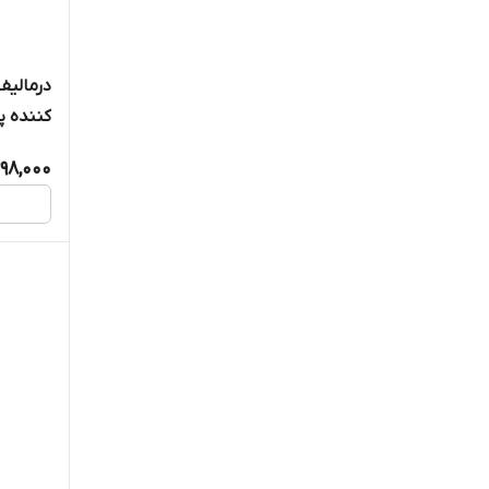
هندولوژی
درمالیف
ویبورا
کننده پوس
ویت یو
98,000