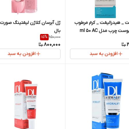
ت _ هیدرالیفت _ کرم مرطوب
ژل آبرسان کلاژن لیفتینگ صورت
ت چرب مدل ml 50 AC
بال
15
%
950,000
800,000
2
افزودن به سبد
افزودن به سبد