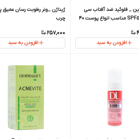
ن _ فلوئید ضد آفتاب سی
ژیناژن _ونر رطوبت رسان عمیق 
فورت SPF50 مناسب انواع پوست 40
چرب
ر
257,000
4
افزودن به سبد
افزودن به سبد