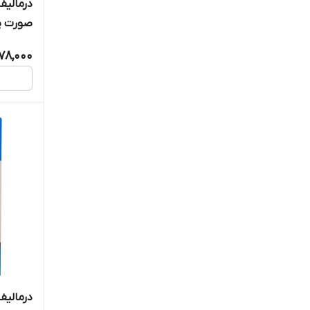
درمالیف
صورت 
78,000
درمالی