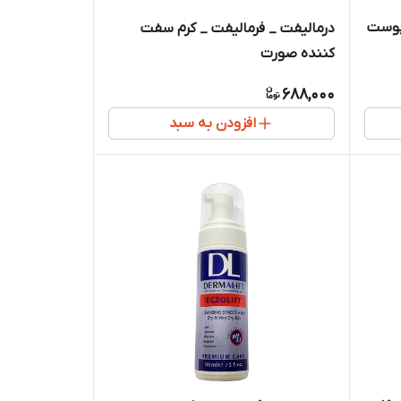
پوست
درمالیفت _ فرمالیفت _ کرم سفت
کننده صورت
688,000
افزودن به سبد