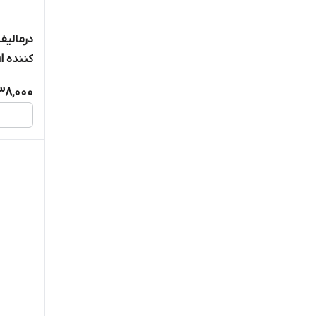
درمالیف
کننده 50ml
38,000