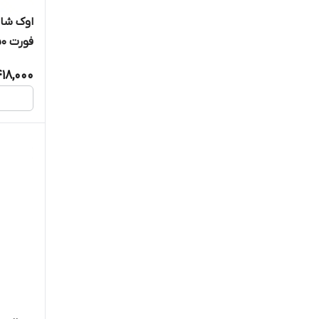
اوک شای
میلی لیت
18,000