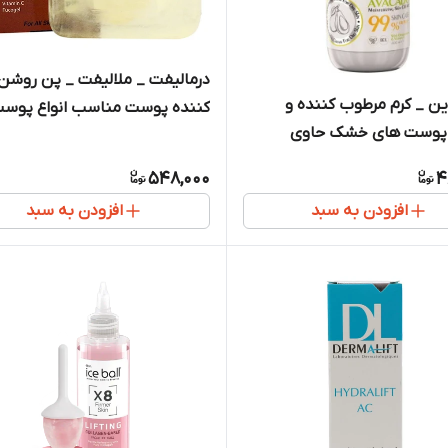
درمالیفت _ ملالیفت _ پن روشن
ن _ کرم مرطوب کننده و
کننده پوست مناسب انواع پوست 00g
 پوست های خشک حاوی
548,000
4
افزودن به سبد
افزودن به سبد