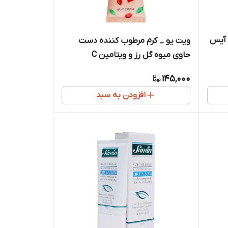
 آیس
ویت یو _ کرم مرطوب کننده دست
حاوی میوه گل رز و ویتامین C
145,000
افزودن به سبد