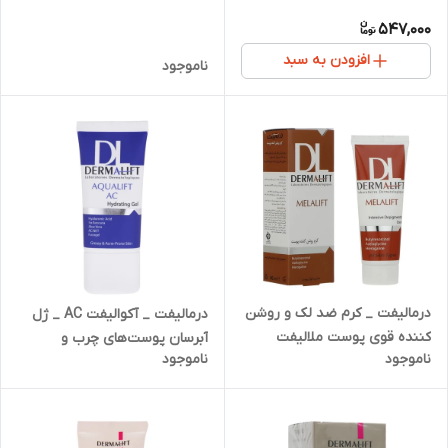
547,000
افزودن به سبد
ناموجود
درمالیفت _ کرم ضد لک و روشن
درمالیفت _ آکوالیفت AC _ ژل
کننده قوی پوست ملالیفت
آبرسان پوست‌های چرب و
ناموجود
ناموجود
جوشدار