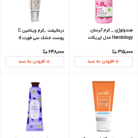
هندولوژی _ کرم آبرسان
درمالیفت _کرم ویتامین C
Handology مدل اپریکات
پوست خشک سی فورت d
648,000
315,000
افزودن به سبد
افزودن به سبد