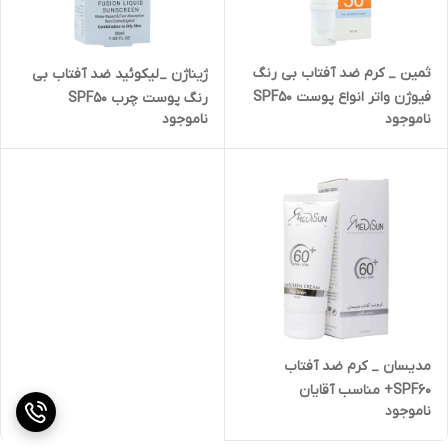
ثمین _ کرم ضد آفتاب بی رنگ
ژیناژن _لیکوئید ضد آفتاب بی
فیوژن واتر انواع پوست SPF50
رنگ پوست چرب SPF50
ناموجود
ناموجود
مدیسان _ کرم ضد آفتاب
SPF60+ مناسب آقایان
ناموجود