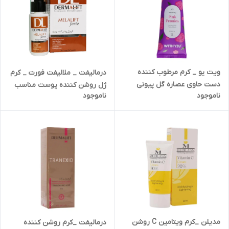
ویت یو _ کرم مرطوب کننده
درمالیفت _ ملالیفت فورت _ کرم
دست حاوی عصاره گل پیونی
ژل روشن کننده پوست مناسب
ناموجود
ناموجود
انواع پوست 50ml
مدیلن _کرم ویتامین C روشن
درمالیفت _کرم روشن کننده