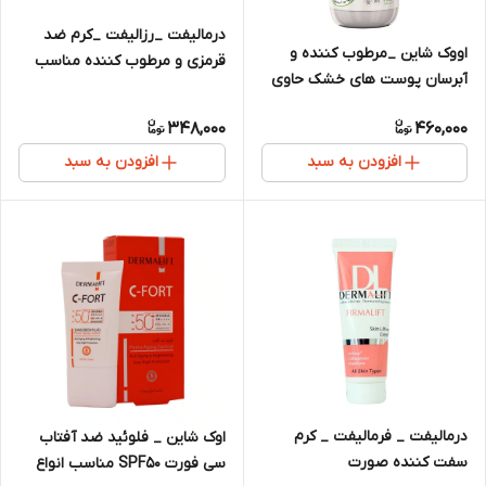
درمالیفت _رزالیفت _کرم ضد
اووک شاین _مرطوب کننده و
قرمزی و مرطوب کننده مناسب
آبرسان پوست های خشک حاوی
پوست های قرمز و حساس
آلوئورا
348,000
460,000
افزودن به سبد
افزودن به سبد
درمالیفت _ فرمالیفت _ کرم
اوک شاین _ فلوئید ضد آفتاب
سفت کننده صورت
سی فورت SPF50 مناسب انواع