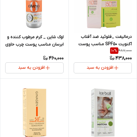
درمالیفت _فلوئید ضد آفتاب
اوک شاین _ کرم مرطوب کننده و
آکنویت SPF50 مناسب پوست
ابرسان مناسب پوست چرب حاوی
487,000
10
%
های چرب و جوشدار
روغن آرگان
460,000
438,000
افزودن به سبد
افزودن به سبد