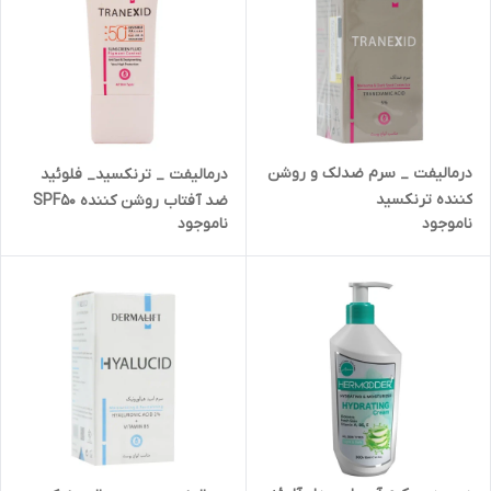
درمالیفت _ سرم ضدلک و روشن
درمالیفت _ ترنکسید_ فلوئید
کننده ترنکسید
ضد آفتاب روشن کننده SPF50
ناموجود
ناموجود
مناسب انواع پوست 40 میلی لیتر