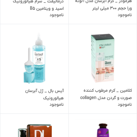
هرمودر _ کرم آبرسان مدل آلوئه
درمالیفت _ سرم هیالورونیک
ورا حجم 300 میلی لیتر
اسید و ویتامین B5
ناموجود
ناموجود
کلامین _ کرم مرطوب کننده
آیس بال _ ژل آبرسان
صورت و گردن مدل collagen
هیالورونیک
ناموجود
ناموجود
bank مناسب انواع پوست