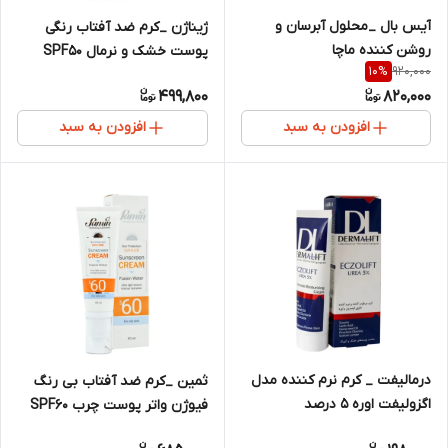
آیس بال _محلول آبرسان و
ژیناژن _کرم ضد آفتاب رنگی
روشن کننده ماچا
پوست خشک و نرمال SPF50
920,000
10
%
499,800
820,000
افزودن به سبد
افزودن به سبد
درمالیفت _ کرم نرم کننده مدل
ثمین _کرم ضد آفتاب بی رنگ
اگزولیفت اوره 5 درصد
فیوژن واتر پوست چرب SPF60