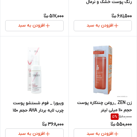
رنگ پوست خشک و نرمال
SPF50
517,000
681,500
افزودن به سبد
افزودن به سبد
زن ZEN _روغن چندکاره پوست
ویبورا _ فوم شستشو پوست
حجم 110 میلی لیتر
چرب لایه بردار AHA حجم 150
580,000
5
%
میل
368,000
550,000
افزودن به سبد
افزودن به سبد