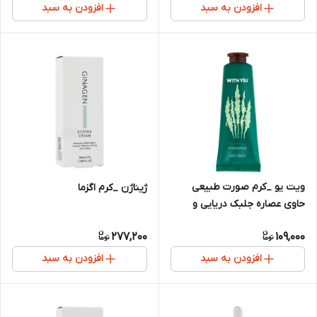
افزودن به سبد
افزودن به سبد
ویت یو _کرم صورت طبیعی
ژیناژن _کرم اگزما
حاوی عصاره جلبک دریایی و
روغن تامانو
277,200
109,000
افزودن به سبد
افزودن به سبد