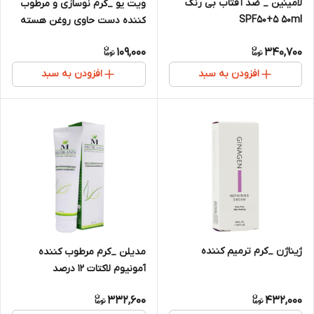
لامینین _ ضد آفتاب بی رنگ
ویت یو _کرم نوسازی و مرطوب
SPF50+5 50ml
کننده دست حاوی روغن هسته
انگور
109,000
340,700
افزودن به سبد
افزودن به سبد
ژیناژن _کرم ترمیم کننده
مدیلن _کرم مرطوب کننده
آمونیوم لاکتات 12 درصد
332,600
432,000