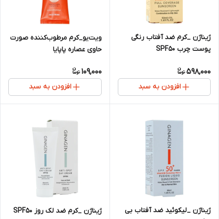
ژیناژن _کرم ضد آفتاب رنگی
ویت‌یو_کرم مرطوب‌کننده صورت
پوست چرب SPF50
حاوی عصاره پاپایا
109,000
598,000
افزودن به سبد
افزودن به سبد
ژیناژن _لیکوئید ضد آفتاب بی
ژیناژن _کرم ضد لک روز SPF50