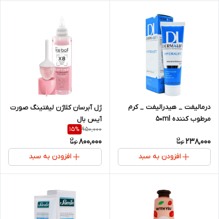
درمالیفت _ هیدرالیفت _ کرم
ژل آبرسان کلاژن لیفتینگ صورت
مرطوب کننده 50ml
آیس بال
950,000
15
%
800,000
238,000
افزودن به سبد
افزودن به سبد