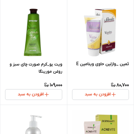
ثمین _وازلین حاوی ویتامین E
ویت یو_کرم صورت چای سبز و
روغن مورینگا
109,000
80,700
افزودن به سبد
افزودن به سبد