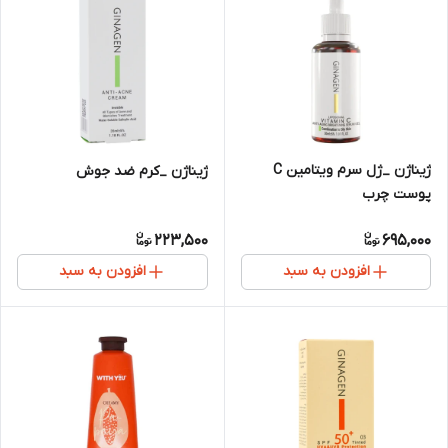
ژیناژن _ژل سرم ویتامین C
ژیناژن _کرم ضد جوش
پوست چرب
223,500
695,000
افزودن به سبد
افزودن به سبد