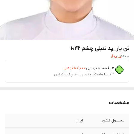
تن یار_پد تنبلی چشم 1042
برند:
تن یار
هر قسط با ترب‌پی:
۱۰۷٬۰۰۰
تومان
۴ قسط ماهانه. بدون سود، چک و ضامن.
مشخصات
محصول کشور
ایران