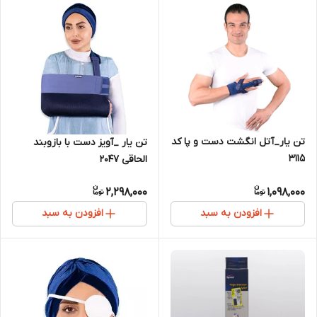
تن یار_آتل انگشت دست و پا کد
تن یار _آویز دست با بازوبند
3115
الحاقی 2047
2,298,000
1,098,000
افزودن به سبد
افزودن به سبد