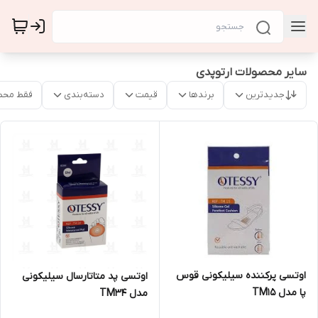
سایر محصولات ارتوپدی
جدیدترین
برندها
قیمت
دسته‌بندی
فقط محص
اوتسی پرکننده سیلیکونی قوس
اوتسی پد متاتارسال سیلیکونی
پا مدل TM15
مدل TM34