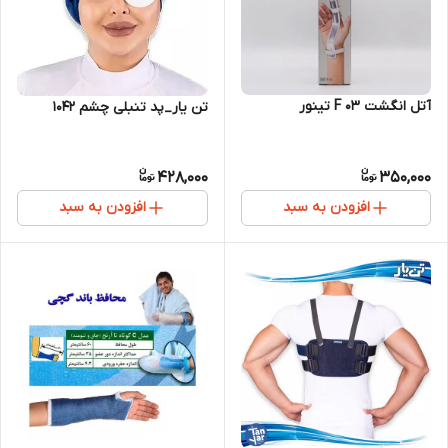
آتل انگشت F 03 تینور
تن یار_پد تنبلی چشم 1042
428,000
350,000
افزودن به سبد
افزودن به سبد