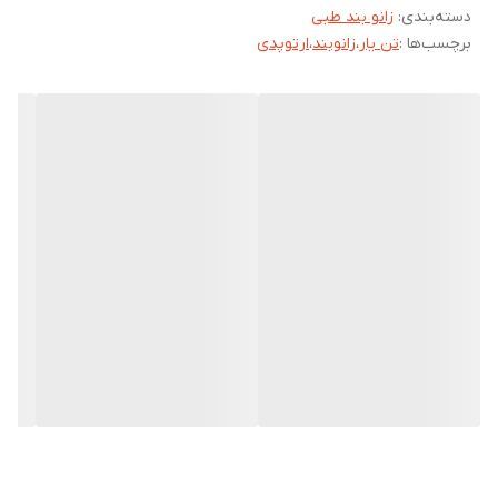
دسته‌بندی
:
زانو بند طبی
میباشد. درون مفصل دو منیسک نیمدایره ای شکل که ازجنس فیبر و
برچسب‌ها :
تن یار
،
زانوبند
،
ارتوپدی
غضروف هستند بین کوندیل ران و سکوی ساق قرار گرفته اند.عملکرد
عمده انها جذب ضربه وتقویت ثبات مفصل زانو است.لیگامانهای بسیاری
برای فراهم کردن ثبات وجلوگیری از حرکات اضافی اطراف زانو وجود
دارد.لیگامان صلیبی قدامی-لیگامان صلیبی خلفی-لیگامان جانبی داخلی و
لیگامان جانبی خارجی لیگامانهای کلیدی برای ثبات مفصل زانو هستند.
خصوصیات محصول:
بافته شده با نخ سازگار با پوست و قابل شستشو.
این محصول به صورت
جفت
به فروش می رسد.
گرمای بدن را نگه میدارد و باعث می شود جریان خون افزایش یابد .
نحوه استفاده
از ساق بند زانوبند ممتاز :
پا را داخل زانوبند قرار دهید و به سمت بالای زانو بکشید.
زمان استفاده از
ساپورت‌های ارتوپدی
:
در صورتی که با تجویز پزشک ارتوپد از این ارتز استفاده می‌نمایید ، با