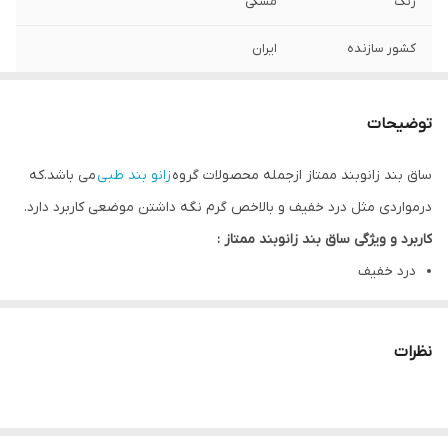
رنگ
مشکی
کشور سازنده
ایران
تعداد
یک جفت
توضیحات
ساق بند زانوبند ممتاز ازجمله محصولات گروه
زانو بند طبی
می باشد.که
درمواردی مثل درد خفیف و بالاخص گرم نگه داشتن موضعی کاربرد دارد.
کاربرد و ویژگی ساق بند زانوبند ممتاز :
درد خفیف
ایجاد گرمای موضعی
تسهیل در گردش خون و برطرف کردن التهاب
نظرات
بافته شده با نخ سازگار با پوست و قابل شستشو.
مفصل زانو:
مفصل زانو شامل مفاصل تیبیوفمورال-پتلوفمورال-وتیبیوفمورال فوقانی