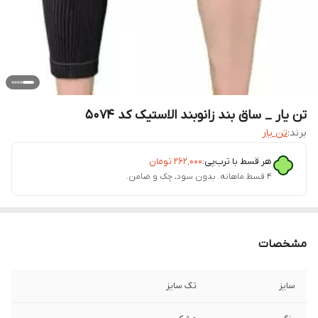
تن یار _ ساق بند زانوبند الاستیک کد 5074
برند:
تن یار
هر قسط با ترب‌پی:
۲۶۲٬۰۰۰
تومان
۴ قسط ماهانه. بدون سود، چک و ضامن.
مشخصات
سایز
تک سایز