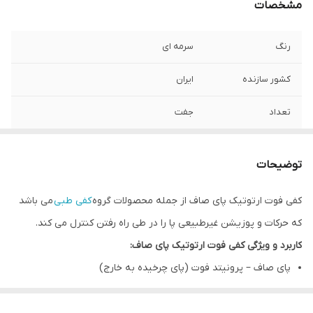
مشخصات
رنگ
سرمه ای
کشور سازنده
ایران
تعداد
جفت
توضیحات
کفی فوت ارتوتیک پای صاف از جمله محصولات گروه
کفی طبی
می باشد
که حرکات و پوزیشن غیرطبیعی پا را در طی راه رفتن کنترل می کند.
کاربرد و ویژگی کفی فوت ارتوتیک پای صاف:
پای صاف – پرونیتد فوت (پای چرخیده به خارج)
هیل والگوس (پاشنه چرخیده به خارج)
توزیع متوازن وزن و گام راحت