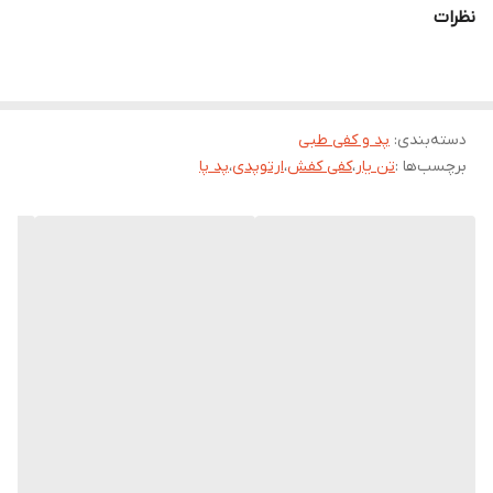
نظرات
دارای 3 قوس استاندارد ( قوس طولی-داخلی ، طولی-خارجی ، عرضی)
از پلی پروپلین با کیفیت و چرم مصنوعی با استحکام ساخته شده
است.
پا:
دسته‌بندی
:
پد و کفی طبی
برچسب‌ها :
تن یار
،
کفی کفش
،
ارتوپدی
،
پد پا
قوس های کف پا شامل استخوانهای تارسال و متاتارسال می باشد که با
لیگامانها و تاندونها تقویت شده است که اجازه میدهد وزن بدن را
دروضعیت عمودی با حداقل فشار وزن ساپورت کند.
قوس ها در انواع قوس عرضی و طولی پا تقسیم بندی شده است.
خصوصیات محصول:
فوت ارتوتیک حرکات و پوزیشن غیرطبیعی پا را در طی راه رفتن کنترل
می کند.
این وسیله از یک ماده که دارای خاصیت انعطاف پذیری در حین راه
رفتن است ، ساخته شده است.
میزان وزن گیری روی پا را کاهش داده و تحریکات دردناک را حذف می