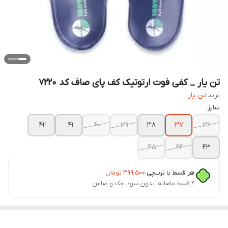
تن یار _ کفی فوت ارتوتیک کف پای صاف کد 7220
برند:
تن یار
سایز
42
41
40
39
38
37
36
45
44
43
هر قسط با ترب‌پی:
۳۹۹٬۵۰۰
تومان
۴ قسط ماهانه. بدون سود، چک و ضامن.